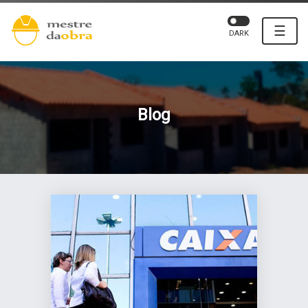
☰
DARK
Blog